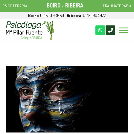
BOIRO
RIBEIRA
PSICOTERAPIA
TRAUMATERAPIA
Y
Boiro
C-15-003650
Ribeira
C-15-004977