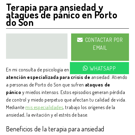
Terapia para ansiedad y
ataques de pánico en Porto
do Son
622
CONTACTAR POR
321
EMAIL
712
WHATSAPP
En mi consulta de psicología en Boiro y Ribeira ofrecemos
atención especializada para crisis de
ansiedad. Atiendo
a personas de Porto do Son que sufren
ataques de
pánico
y miedos intensos. Estos episodios generan pérdida
de control y miedo perpetuo que afectan tu calidad de vida.
Mediante
mis especialidades
, trabajo los orígenes de la
ansiedad, la evitación y el estrés de base.
Beneficios de la terapia para ansiedad