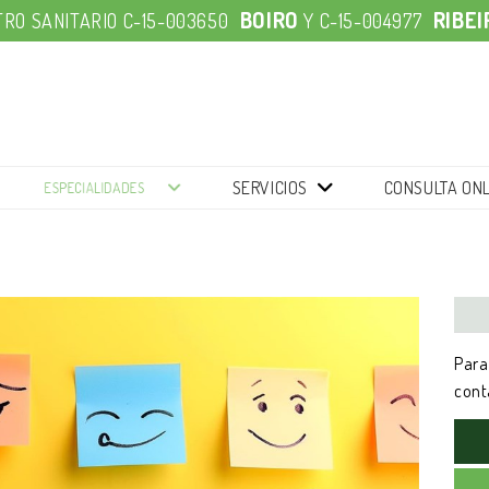
BOIRO
RIBEI
RO SANITARIO C-15-003650
Y
C-15-004977
SERVICIOS
CONSULTA ONL
ESPECIALIDADES
Para
cont