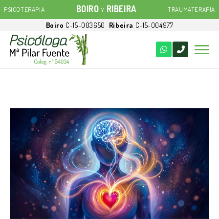
BOIRO
RIBEIRA
PSICOTERAPIA
TRAUMATERAPIA
Y
Boiro
C-15-003650
Ribeira
C-15-004977