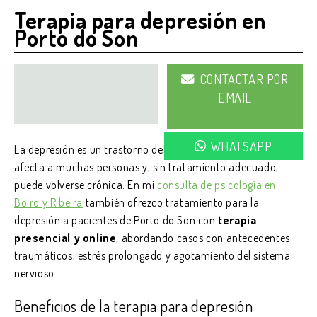
Terapia para depresión en
Porto do Son
622
CONTACTAR POR
321
EMAIL
712
WHATSAPP
La depresión es un trastorno del estado del ánimo que
afecta a muchas personas y, sin tratamiento adecuado,
puede volverse crónica. En mi
consulta de psicología en
Boiro y Ribeira
también ofrezco tratamiento para la
depresión a pacientes de Porto do Son con
terapia
presencial y online
, abordando casos con antecedentes
traumáticos, estrés prolongado y agotamiento del sistema
nervioso.
Beneficios de la terapia para depresión