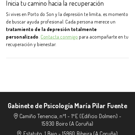
Inicia tu camino hacia la recuperación
Si vives en Porto do Son y la depresión te limita, es momento
de buscar ayuda profesional. Cada persona merece un
tratamiento de la depresión totalmente
personalizado
.
Contacta conmigo
para acompañarte en tu
recuperación y bienestar.
Gabinete de Psicología María Pilar Fuente
Camiño Tenencia, nº1 - 1ºE (Edificio Dolmen) -
15930 Boiro (A Coruña)
Estatuto, 1 Bajo -
15960 Ribeira (A Coruña)