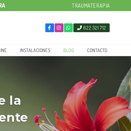
RA
TRAUMATERAPIA
622 321 712
INE
INSTALACIONES
BLOG
CONTACTO
e la
uente