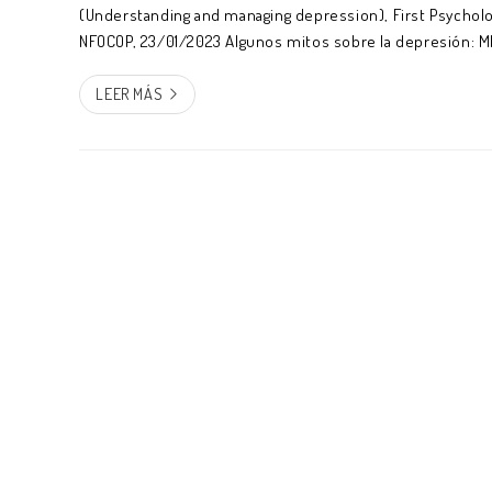
(Understanding and managing depression), First Psycholo
NFOCOP, 23/01/2023 Algunos mitos sobre la depresión: M
salir fácilmente de la depresión. Realidad: Nadie elige es
per...
LEER MÁS