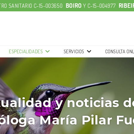
BOIRO
RIBEI
RO SANITARIO C-15-003650
Y
C-15-004977
SERVICIOS
CONSULTA ONL
ESPECIALIDADES
ualidad y noticias d
óloga María Pilar F