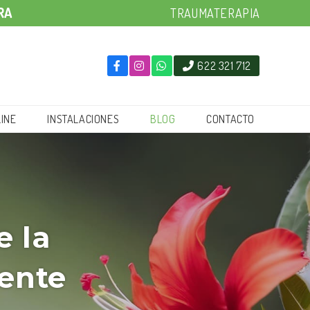
RA
TRAUMATERAPIA
622 321 712
INE
INSTALACIONES
BLOG
CONTACTO
e la
uente