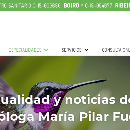
BOIRO
RIBEI
RO SANITARIO C-15-003650
Y
C-15-004977
SERVICIOS
CONSULTA ONL
ESPECIALIDADES
ualidad y noticias d
óloga María Pilar F