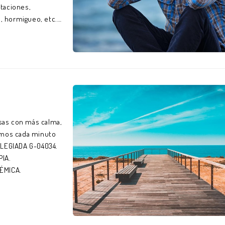
itaciones,
, hormigueo, etc.
 ante l...
osas con más calma,
hemos cada minuto
COLEGIADA G-04034.
PIA.
STÉMICA.