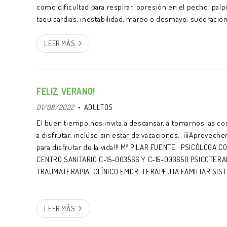
como dificultad para respirar, opresión en el pecho, palp
taquicardias, inestabilidad, mareo o desmayo, sudoración
En el caso de las fobias se produce una crisis de ansiedad
LEER MÁS
FELIZ VERANO!
01/08/2022
ADULTOS
El buen tiempo nos invita a descansar, a tomarnos las c
a disfrutar, incluso sin estar de vacaciones. ¡¡¡Aprovec
para disfrutar de la vida!!! Mª PILAR FUENTE. PSICÓLOGA 
CENTRO SANITARIO C-15-003566 Y C-15-003650 PSICOTERA
TRAUMATERAPIA. CLÍNICO EMDR. TERAPEUTA FAMILIAR SI
LEER MÁS