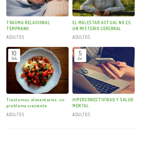
TRAUMA RELACIONAL
EL MALESTAR ACTUAL NO ES
TEMPRANO
UN MISTERIO CEREBRAL
ADULTOS
ADULTOS
10
5
feb
dic
Trastornos alimentarios, un
HIPERCONECTIVIDAD Y SALUD
problema creciente
MENTAL
ADULTOS
ADULTOS